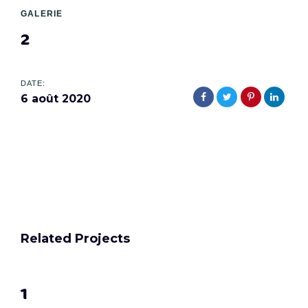
GALERIE
2
DATE:
6 août 2020
Related Projects
1
1